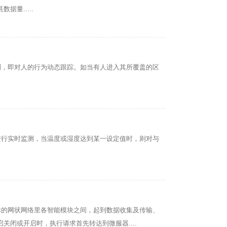
量.....
测，即对人的行为动态跟踪。如当有人进入其所覆盖的区
进行实时监测，当温度或湿度达到某一设定值时，则对与
际的网状网络里各智能模块之间，起到数据收集及传输、
闭或开启时，执行请求首先转达到微服器....