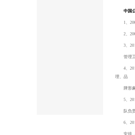
中国
1、2
2、2
3、2
管理
4、2
理、品
牌形
5、
队负
6、2
安排