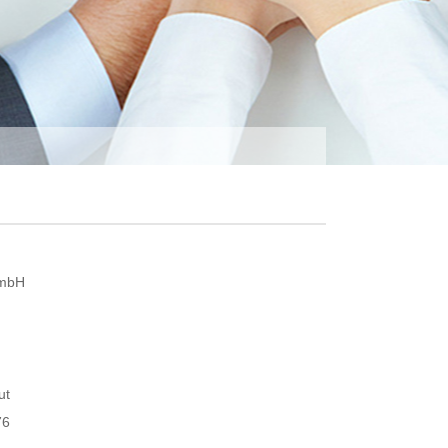
mbH
ut
76