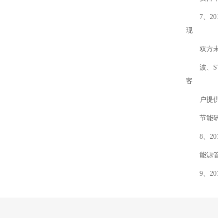
7、
现
双方
波、
客
户提
节能
8、
能源
9、2